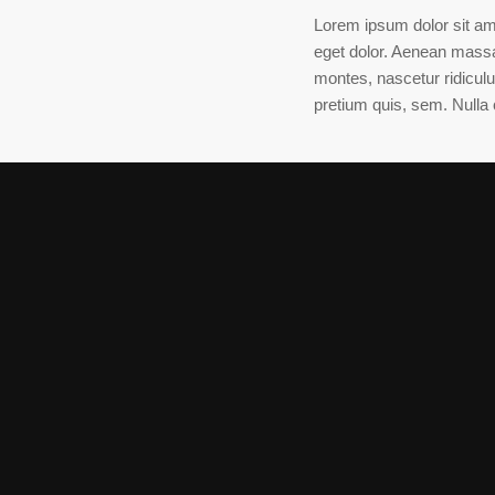
Lorem ipsum dolor sit am
eget dolor. Aenean massa
montes, nascetur ridiculu
pretium quis, sem. Null
uis, sem. Nulla consequat
adipiscing elit. Aenean