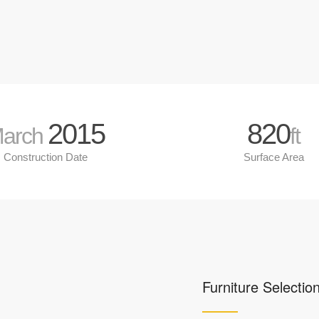
2015
820
arch
ft
Construction Date
Surface Area
Furniture Selectio