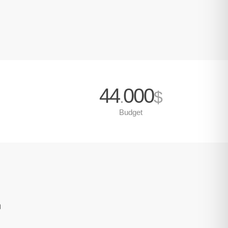
44
000
.
$
Budget
n